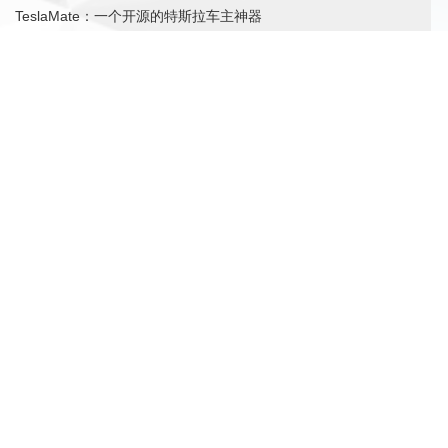
TeslaMate：一个开源的特斯拉车主神器
.NET 7 预览版 2 正式发布：RegEx 源生成器增强、
NativeAOT 更新
2 月数据库排行榜：Oracle 还能稳坐第一名多久？
公
司
简
介
ABOUT US
重庆雪印网络科技有限公司成立于2020年，是一家专注于互联网与
移动互联网领域的创新型公司，是中国领先的互联网软件技术及应
用服务提供商。公司主要服务于中小型 企业、学校、 政府，提供企
业建站 、H5开发、小程序制作、App软件定制开发、电商平台开发
运营、应用系统开发、移动互联网产品开发、网络推广营销于一体
的专业服务。