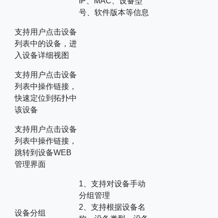
IP、MAC、设备型
号、软件版本等信息
支持用户点击设备
列表中的设备，进
入设备详细视图
支持用户点击设备
列表中操作链接，
快速定位到拓扑中
该设备
支持用户点击设备
列表中操作链接，
跳转到设备WEB
管理界面
1、支持对设备手动
分组管理
2、支持根据设备名
设备分组