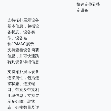
快速定位到指
定设备
支持拓扑展示设备
基本信息，包括设
备状态、设备类
型、设备名
称/IP/MAC展示；
支持查看设备简要
信息，并可快速跳
转到设备详细信息
支持拓扑展示设备
连接属性，包括连
接状态、连接端
口、带宽及带宽利
用率信息；支持展
示多链路汇聚状
态、链接数量及详