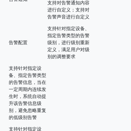
支持对告警通知内容
进行自定义；支持对
告警声音进行自定义
支持针对指定设备、
指定告警类型的告警
告警配置
级别，进行级别重新
定义，满足用户对级
别的调整要求
支持针对指定设
备、指定告警类型
的告警信息，当在
一定周期内连续发
生时，系统自动提
升该告警信息级
别，避免忽略重复
的低级别告警
支持针对指定设