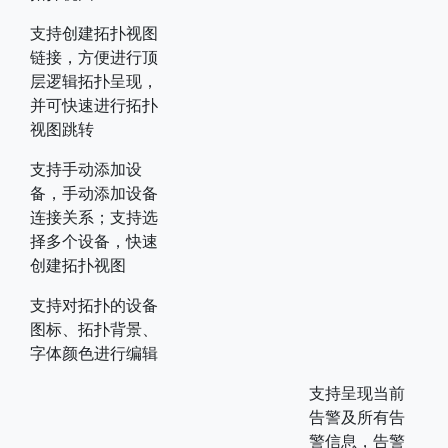
支持创建拓扑视图
链接，方便进行顶
层逻辑拓扑呈现，
并可快速进行拓扑
视图跳转
支持手动添加设
备，手动添加设备
连接关系；支持选
择多个设备，快速
创建拓扑视图
支持对拓扑的设备
图标、拓扑背景、
字体颜色进行编辑
支持呈现当前
告警及所有告
警信息，告警