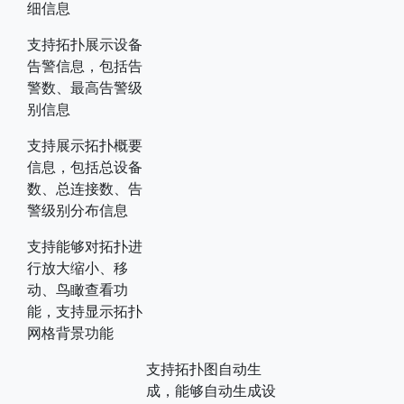
细信息
支持拓扑展示设备
告警信息，包括告
警数、最高告警级
别信息
支持展示拓扑概要
信息，包括总设备
数、总连接数、告
警级别分布信息
支持能够对拓扑进
行放大缩小、移
动、鸟瞰查看功
能，支持显示拓扑
网格背景功能
支持拓扑图自动生
成，能够自动生成设