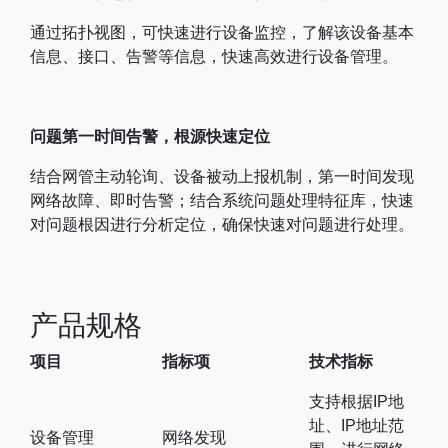
通过拓扑视图，可快速进行设备监控，了解该设备基本
信息、接口、告警等信息，快速高效进行设备管理。
问题第一时间告警，根源快速定位
结合网管主动轮询、设备被动上报机制，第一时间发现
网络故障、即时告警；结合系统问题处理特征库，快速
对问题根因进行分析定位，确保快速对问题进行处理。
产品规格
项目
指标项
技术指标
支持根据IP地
址、IP地址范
设备管理
网络发现