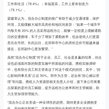
工作和生活（78.4%）；幸福度高，工作上更有创造力
（75.1%）。
梁建章认为，混合办公制度的推广有助于减少交通堵塞，保护
环境，又能缓解大城市高房价和地区间差异：“如果一个城市平
均每天有 20% 的人员采用远程办公，能够一定程度上缓解通勤
日的交通拥堵，车子少了增加了通勤效率，也会使得人们更愿
意住在市郊。长此以往，近郊和市中心的房价总价可能越来越
接近，近郊副中心更加繁荣。”
虽然“混合办公制度”对于企业、员工、社会是多赢的结果，但企
业也必须面对新的制度实施中所面临的问题。携程实验调研
中，也有部分员工和主管表达了对这个模式的担忧，其中，“担
心影响同事关系”占近 50%。而作为主管，还会有“担心难以管
理”等问题。携程人力资源部相关负责人介绍，接下来公司将重
点探索的是对员工赋能，提升远程办公效率和对主管赋能，助
力主管加强管理能力。
“混合办公正在变成一种全球性的趋势。期待更多企业拥抱变
化，开始效仿和推广，这将对中国社会和经济产生深远影