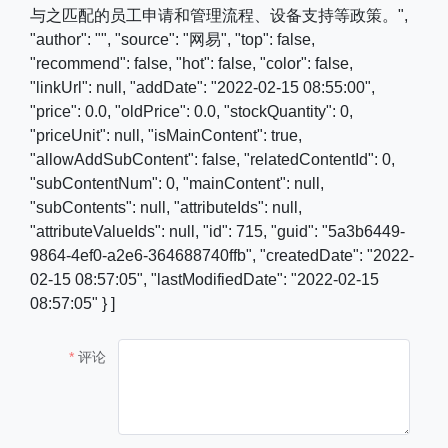
与之匹配的员工申请和管理流程、设备支持等政策。",
"author": "", "source": "网易", "top": false,
"recommend": false, "hot": false, "color": false,
"linkUrl": null, "addDate": "2022-02-15 08:55:00",
"price": 0.0, "oldPrice": 0.0, "stockQuantity": 0,
"priceUnit": null, "isMainContent": true,
"allowAddSubContent": false, "relatedContentId": 0,
"subContentNum": 0, "mainContent": null,
"subContents": null, "attributeIds": null,
"attributeValueIds": null, "id": 715, "guid": "5a3b6449-
9864-4ef0-a2e6-364688740ffb", "createdDate": "2022-
02-15 08:57:05", "lastModifiedDate": "2022-02-15
08:57:05" } ]